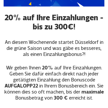
20% auf Ihre Einzahlungen -
bis zu 300€!
An diesem Wochenende startet Düsseldorf in
die grüne Saison und was gäbe es besseres,
als einen Einzahlungsbonus?!
Wir geben Ihnen
20%
auf Ihre Einzahlungen.
Geben Sie dafür einfach direkt nach jeder
getätigten Einzahlung den Bonuscode
AUFGALOPP22
in Ihrem Bonusbereich ein. Sie
können dies so oft machen, bis der
maximale
Bonusbetrag von
300 €
erreicht ist.