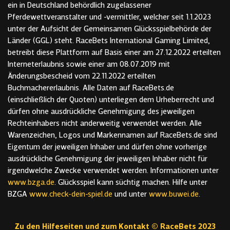
ein in Deutschland behördlich zugelassener
Pferdewettveranstalter und -vermittler, welcher seit 1.1.2023
unter der Aufsicht der Gemeinsamen Glücksspielbehörde der
Länder (GGL) steht. RaceBets International Gaming Limited,
betreibt diese Plattform auf Basis einer am 27.12.2022 erteilten
Interneterlaubnis sowie einer am 08.07.2019 mit
Änderungsbescheid vom 22.11.2022 erteilten
Buchmachererlaubnis. Alle Daten auf RaceBets.de
(einschließlich der Quoten) unterliegen dem Urheberrecht und
dürfen ohne ausdrückliche Genehmigung des jeweiligen
Rechteinhabers nicht anderweitig verwendet werden. Alle
Warenzeichen, Logos und Markennamen auf RaceBets.de sind
Eigentum der jeweiligen Inhaber und dürfen ohne vorherige
ausdrückliche Genehmigung der jeweiligen Inhaber nicht für
irgendwelche Zwecke verwendet werden. Informationen unter
www.bzga.de
. Glücksspiel kann süchtig machen. Hilfe unter
BZGA
www.check-dein-spiel.de
und unter
www.buwei.de
.
Zu den Hilfeseiten und zum Kontakt
© RaceBets 2023